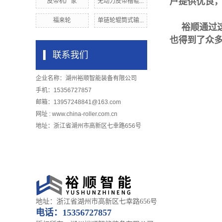
户提供优良
皮带机厂家
无动力皮带槽辊...
福来轮
单链轮辊筒式输...
裕顺通过
也得到了众
联系我们
企业名称：湖州裕顺智能装备有限公司
手机：15356727857
邮箱：13957248841@163.com
网址 : www.china-roller.com.cn
地址：浙江省湖州市高新区七幸路656号
地址：浙江省湖州市高新区七幸路656号
电话：
15356727857