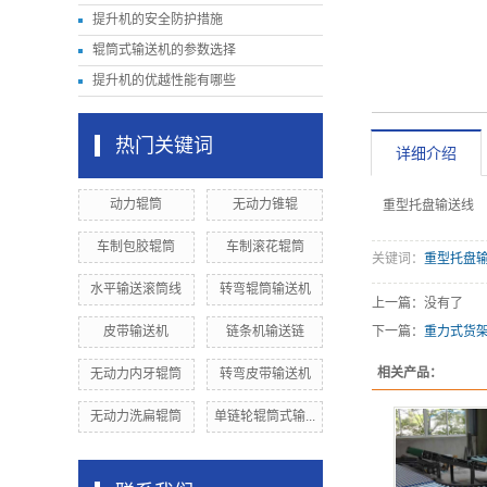
提升机的安全防护措施
辊筒式输送机的参数选择
提升机的优越性能有哪些
热门关键词
详细介绍
动力辊筒
无动力锥辊
重型托盘输送线
车制包胶辊筒
车制滚花辊筒
关键词：
重型托盘
水平输送滚筒线
转弯辊筒输送机
上一篇：没有了
皮带输送机
链条机输送链
下一篇：
重力式货
相关产品：
无动力内牙辊筒
转弯皮带输送机
无动力洗扁辊筒
单链轮辊筒式输...