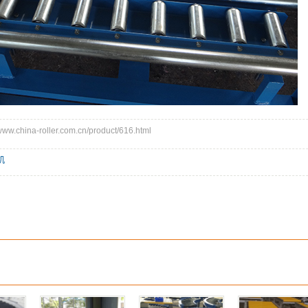
.china-roller.com.cn/product/616.html
机