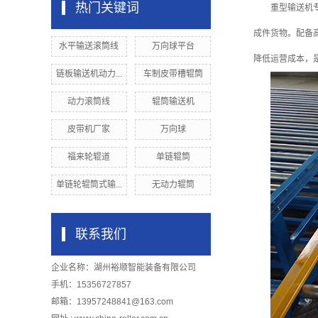
热门关键词
重型输送机
成件货物。配备
水平输送滚筒线
万向球平台
降低运营成本，
链板输送机动力...
车制皮带槽辊筒
动力滚筒线
辊筒输送机
皮带机厂家
万向球
福来轮辊道
单链辊筒
单链轮辊筒式输...
无动力辊筒
联系我们
企业名称：湖州裕顺智能装备有限公司
手机：15356727857
邮箱：13957248841@163.com