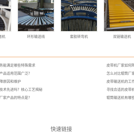
道机
环形输送线
套胶转弯机
双链输送机
务能满足哪些特殊需求
皮带机厂家如何
产品适用范围广泛？
怎么对比辊筒厂家
障原因和维护
皮带输送机的工
技术先进吗？核心工艺揭秘
寻找合适的皮带
厂家产品的特点是？
辊筒输送机有哪
快速链接